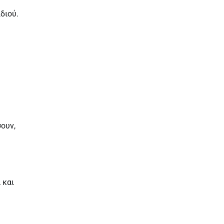
διού.
ουν,
 και