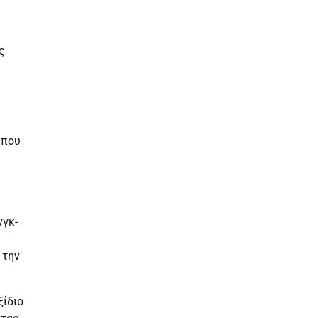
ς
 που
νγκ-
 την
ξίδιο