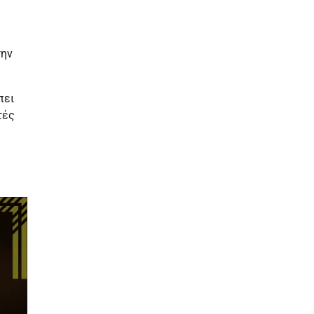
την
πει
τές