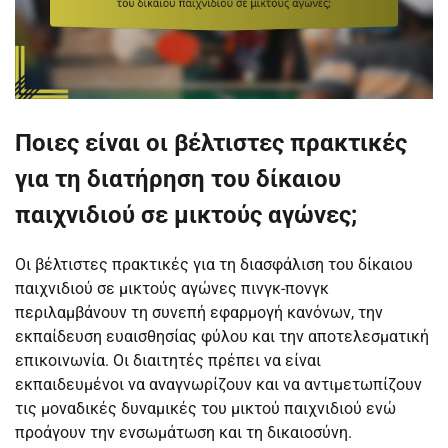
Ποιες είναι οι βέλτιστες πρακτικές
για τη διατήρηση του δίκαιου
παιχνιδιού σε μικτούς αγώνες;
Οι βέλτιστες πρακτικές για τη διασφάλιση του δίκαιου
παιχνιδιού σε μικτούς αγώνες πινγκ-πονγκ
περιλαμβάνουν τη συνεπή εφαρμογή κανόνων, την
εκπαίδευση ευαισθησίας φύλου και την αποτελεσματική
επικοινωνία. Οι διαιτητές πρέπει να είναι
εκπαιδευμένοι να αναγνωρίζουν και να αντιμετωπίζουν
τις μοναδικές δυναμικές του μικτού παιχνιδιού ενώ
προάγουν την ενσωμάτωση και τη δικαιοσύνη.