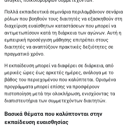
ανάγκες ποικιλόμορφων συμμετεχόντων.
Πολλά εκπαιδευτικά σεμινάρια περιλαμβάνουν σενάρια
ρόλων που βοηθούν τους διαιτητές να εξασκηθούν στη
διαχείριση ευαίσθητων καταστάσεων που μπορεί να
αντιμετωπίσουν κατά τη διάρκεια των αγώνων. Αυτή η
εμπειρική προσέγγιση μάθησης επιτρέπει στους
διαιτητές να αναπτύξουν πρακτικές δεξιότητες σε
πραγματικό χρόνο.
Η εκπαίδευση μπορεί να διαφέρει σε διάρκεια, από
μερικές ώρες έως αρκετές ημέρες, ανάλογα με το
βάθος του περιεχομένου που καλύπτεται. Ορισμένα
προγράμματα μπορεί επίσης να προσφέρουν
πιστοποίηση μετά την ολοκλήρωση, ενισχύοντας τα
διαπιστευτήρια των συμμετεχόντων διαιτητών.
Βασικά θέματα που καλύπτονται στην
εκπαίδευση ευαισθησίας