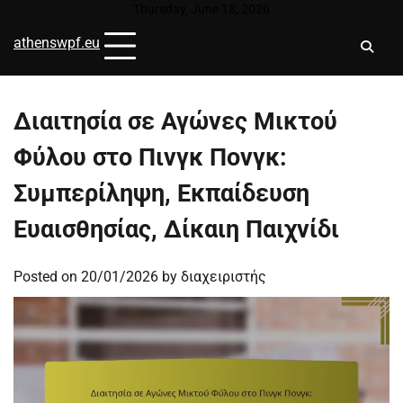
Skip
Thursday, June 18, 2026
to
athenswpf.eu
content
Διαιτησία σε Αγώνες Μικτού
Φύλου στο Πινγκ Πονγκ:
Συμπερίληψη, Εκπαίδευση
Ευαισθησίας, Δίκαιη Παιχνίδι
Posted on
20/01/2026
by
διαχειριστής