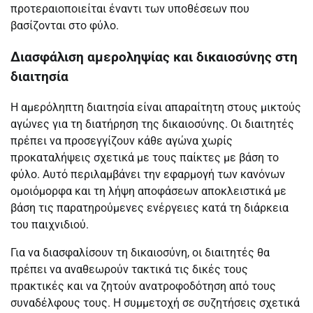
προτεραιοποιείται έναντι των υποθέσεων που
βασίζονται στο φύλο.
Διασφάλιση αμεροληψίας και δικαιοσύνης στη
διαιτησία
Η αμερόληπτη διαιτησία είναι απαραίτητη στους μικτούς
αγώνες για τη διατήρηση της δικαιοσύνης. Οι διαιτητές
πρέπει να προσεγγίζουν κάθε αγώνα χωρίς
προκαταλήψεις σχετικά με τους παίκτες με βάση το
φύλο. Αυτό περιλαμβάνει την εφαρμογή των κανόνων
ομοιόμορφα και τη λήψη αποφάσεων αποκλειστικά με
βάση τις παρατηρούμενες ενέργειες κατά τη διάρκεια
του παιχνιδιού.
Για να διασφαλίσουν τη δικαιοσύνη, οι διαιτητές θα
πρέπει να αναθεωρούν τακτικά τις δικές τους
πρακτικές και να ζητούν ανατροφοδότηση από τους
συναδέλφους τους. Η συμμετοχή σε συζητήσεις σχετικά