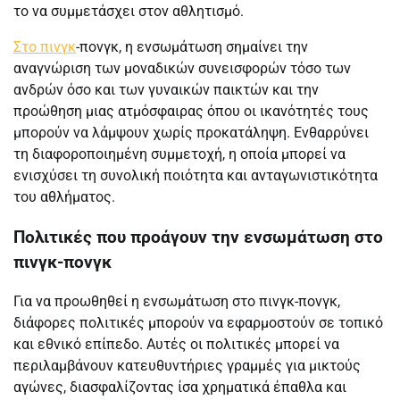
το να συμμετάσχει στον αθλητισμό.
Στο πινγκ
-πονγκ, η ενσωμάτωση σημαίνει την
αναγνώριση των μοναδικών συνεισφορών τόσο των
ανδρών όσο και των γυναικών παικτών και την
προώθηση μιας ατμόσφαιρας όπου οι ικανότητές τους
μπορούν να λάμψουν χωρίς προκατάληψη. Ενθαρρύνει
τη διαφοροποιημένη συμμετοχή, η οποία μπορεί να
ενισχύσει τη συνολική ποιότητα και ανταγωνιστικότητα
του αθλήματος.
Πολιτικές που προάγουν την ενσωμάτωση στο
πινγκ-πονγκ
Για να προωθηθεί η ενσωμάτωση στο πινγκ-πονγκ,
διάφορες πολιτικές μπορούν να εφαρμοστούν σε τοπικό
και εθνικό επίπεδο. Αυτές οι πολιτικές μπορεί να
περιλαμβάνουν κατευθυντήριες γραμμές για μικτούς
αγώνες, διασφαλίζοντας ίσα χρηματικά έπαθλα και