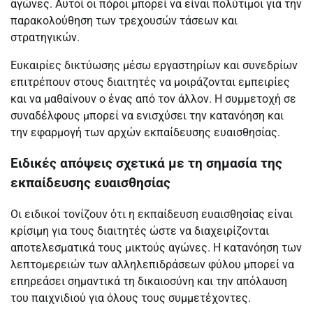
αγώνες. Αυτοί οι πόροι μπορεί να είναι πολύτιμοι για την
παρακολούθηση των τρεχουσών τάσεων και
στρατηγικών.
Ευκαιρίες δικτύωσης μέσω εργαστηρίων και συνεδρίων
επιτρέπουν στους διαιτητές να μοιράζονται εμπειρίες
και να μαθαίνουν ο ένας από τον άλλον. Η συμμετοχή σε
συναδέλφους μπορεί να ενισχύσει την κατανόηση και
την εφαρμογή των αρχών εκπαίδευσης ευαισθησίας.
Ειδικές απόψεις σχετικά με τη σημασία της
εκπαίδευσης ευαισθησίας
Οι ειδικοί τονίζουν ότι η εκπαίδευση ευαισθησίας είναι
κρίσιμη για τους διαιτητές ώστε να διαχειρίζονται
αποτελεσματικά τους μικτούς αγώνες. Η κατανόηση των
λεπτομερειών των αλληλεπιδράσεων φύλου μπορεί να
επηρεάσει σημαντικά τη δικαιοσύνη και την απόλαυση
του παιχνιδιού για όλους τους συμμετέχοντες.