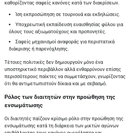
καθορίζοντας σαφείς κανόνες κατά των διακρίσεων.
Ίση εκπροσώπηση σε τουρνουά και εκδηλώσεις.
Υποχρεωτική εκπαίδευση ευαισθησίας φύλου για
όλους τους αξιωματούχους και προπονητές.
Σαφείς μηχανισμοί αναφοράς για περιστατικά
διάκρισης ή παρενόχλησης.
Τέτοιες πολιτικές δεν δημιουργούν μόνο ένα
υποστηρικτικό περιβάλλον αλλά ενθαρρύνουν επίσης
περισσότερους παίκτες να συμμετάσχουν, γνωρίζοντας
ότι θα αντιμετωπιστούν δίκαια και με σεβασμό.
Ρόλος των διαιτητών στην προώθηση της
ενσωμάτωσης
Οι διαιτητές παίζουν κρίσιμο ρόλο στην προώθηση της
ενσωμάτωσης κατά τη διάρκεια των μικτών αγώνων
επιβάλλοντας τους κανόνες αμερόληπτα και