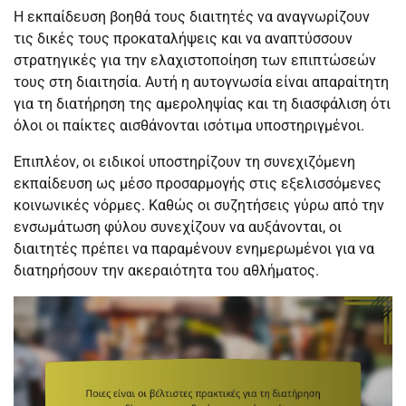
Η εκπαίδευση βοηθά τους διαιτητές να αναγνωρίζουν
τις δικές τους προκαταλήψεις και να αναπτύσσουν
στρατηγικές για την ελαχιστοποίηση των επιπτώσεών
τους στη διαιτησία. Αυτή η αυτογνωσία είναι απαραίτητη
για τη διατήρηση της αμεροληψίας και τη διασφάλιση ότι
όλοι οι παίκτες αισθάνονται ισότιμα υποστηριγμένοι.
Επιπλέον, οι ειδικοί υποστηρίζουν τη συνεχιζόμενη
εκπαίδευση ως μέσο προσαρμογής στις εξελισσόμενες
κοινωνικές νόρμες. Καθώς οι συζητήσεις γύρω από την
ενσωμάτωση φύλου συνεχίζουν να αυξάνονται, οι
διαιτητές πρέπει να παραμένουν ενημερωμένοι για να
διατηρήσουν την ακεραιότητα του αθλήματος.